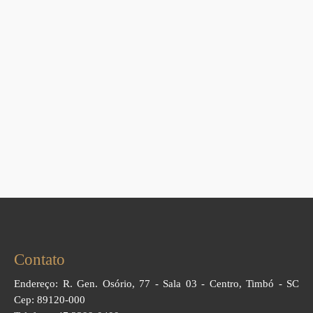
Contato
Endereço: R. Gen. Osório, 77 - Sala 03 - Centro, Timbó - SC
Cep: 89120-000