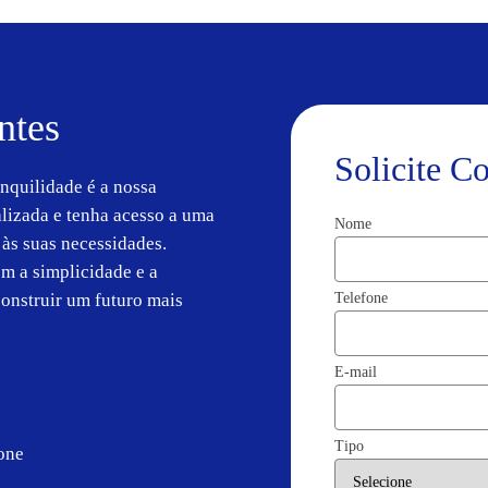
ntes
Solicite C
anquilidade é a nossa
alizada e tenha acesso a uma
Nome
às suas necessidades.
om a simplicidade e a
Telefone
onstruir um futuro mais
E-mail
Tipo
fone